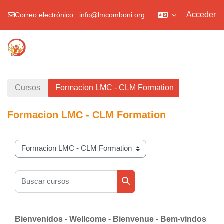
Acceder
Correo electrónico :
info@lmcomboni.org
Página Principal
Formacion - Formation
Salta al contenido principal
Temas LMC - CLM Topics
Foros - Forum
Colaboracion - Colaboration
Web
Blog
Cursos
Formacion LMC - CLM Formation
Formacion LMC - CLM Formation
Categorías
Buscar cursos
Buscar cursos
Bienvenidos - Wellcome - Bienvenue - Bem-vindos