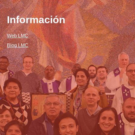
Información
Web LMC
Blog LMC