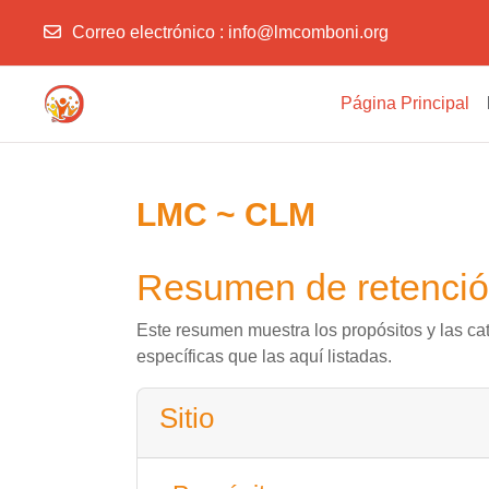
Correo electrónico :
info@lmcomboni.org
Salta al contenido principal
Página Principal
LMC ~ CLM
Resumen de retenció
Este resumen muestra los propósitos y las cat
específicas que las aquí listadas.
Sitio