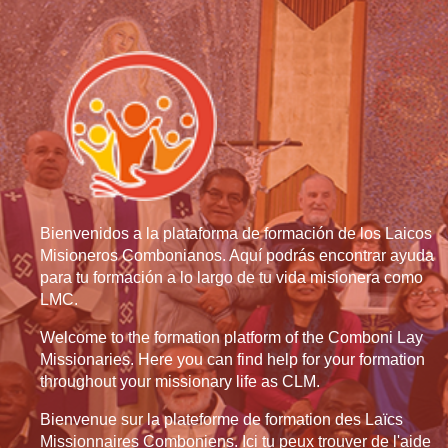
Bienvenidos a la plataforma de formación de los Laicos
Misioneros Combonianos. Aquí podrás encontrar ayuda
para tu formación a lo largo de tu vida misionera como
LMC.
Welcome to the formation platform of the Comboni Lay
Missionaries. Here you can find help for your formation
throughout your missionary life as CLM.
Bienvenue sur la plateforme de formation des Laïcs
Missionnaires Comboniens. Ici tu peux trouver de l'aide