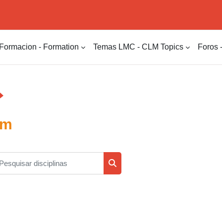
Formacion - Formation
Temas LMC - CLM Topics
Foros 
um
squisar disciplinas
Pesquisar disciplinas