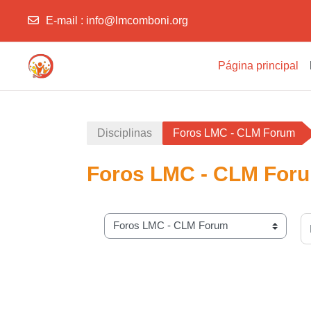
E-mail :
info@lmcomboni.org
Ir para o conteúdo principal
Página principal
Disciplinas
Foros LMC - CLM Forum
Foros LMC - CLM For
Pe
Categorias de disciplinas