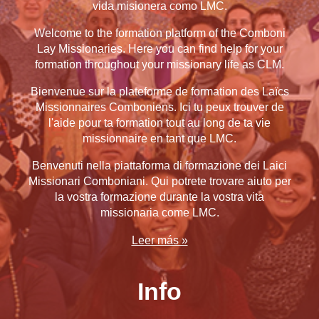
vida misionera como LMC.
Welcome to the formation platform of the Comboni
Lay Missionaries. Here you can find help for your
formation throughout your missionary life as CLM.
Bienvenue sur la plateforme de formation des Laïcs
Missionnaires Comboniens. Ici tu peux trouver de
l'aide pour ta formation tout au long de ta vie
missionnaire en tant que LMC
.
Benvenuti nella piattaforma di formazione dei Laici
Missionari Comboniani. Qui potrete trovare aiuto per
la vostra formazione durante la vostra vita
missionaria come LMC.
Leer más »
Info