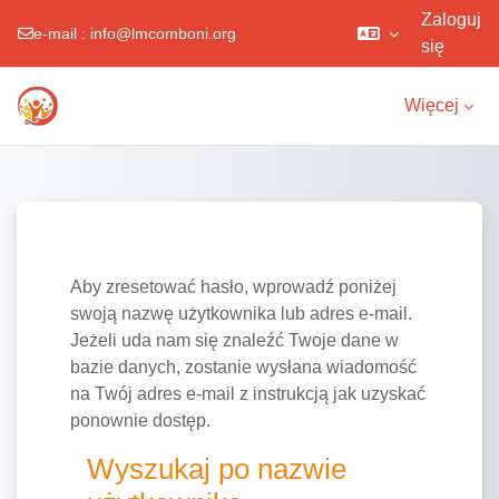
Zaloguj
e-mail :
info@lmcomboni.org
się
Przejdź do głównej zawartości
Więcej
Aby zresetować hasło, wprowadź poniżej
swoją nazwę użytkownika lub adres e-mail.
Jeżeli uda nam się znaleźć Twoje dane w
bazie danych, zostanie wysłana wiadomość
na Twój adres e-mail z instrukcją jak uzyskać
ponownie dostęp.
Wyszukaj po nazwie użytkownika
Wyszukaj po nazwie