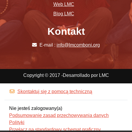
Web LMC
Blog LMC
Kontakt
E-mail :
info@lmcomboni.org
Copyright © 2017 -Desarrollado por LMC
Skontaktuj się z pomocą techniczną
Nie jesteś zalogowany(a)
Podsumowanie zasad przechowywania danych
Polityki
Przełącz na standardowy schemat graficzny