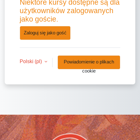
Niektóre kursy dostępne są dla
użytkowników zalogowanych
jako goście.
Zaloguj się jako gość
Polski ‎(pl)‎
Powiadomienie o plikach
cookie