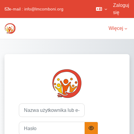
Zaloguj
e-mail :
info@lmcomboni.org
się
Przejdź do głównej zawartości
Więcej
Zaloguj do LMC
Nazwa użytkownika lub e-mail
Hasło