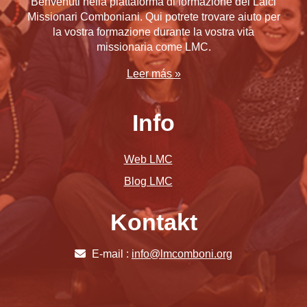
Benvenuti nella piattaforma di formazione dei Laici
Missionari Comboniani. Qui potrete trovare aiuto per
la vostra formazione durante la vostra vita
missionaria come LMC.
Leer más »
Info
Web LMC
Blog LMC
Kontakt
E-mail :
info@lmcomboni.org