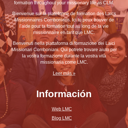
formation throughout your missionary life as CLM.
Bienvenue sur la plateforme de formation des Laïcs
Missionnaires Comboniens. Ici tu peux trouver de
l'aide pour ta formation tout au long de ta vie
missionnaire en tant que LMC
.
Benvenuti nella piattaforma di formazione dei Laici
Missionari Comboniani. Qui potrete trovare aiuto per
la vostra formazione durante la vostra vita
missionaria come LMC.
Leer más »
Información
Web LMC
Blog LMC