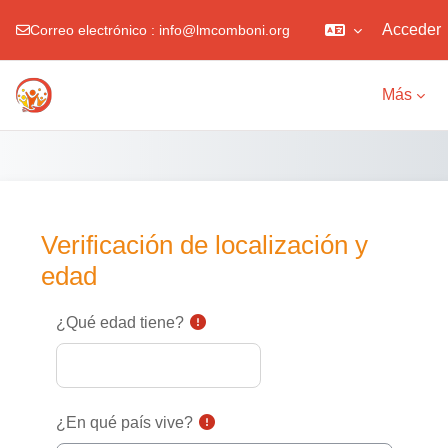
Acceder
Correo electrónico :
info@lmcomboni.org
Salta al contenido principal
Más
Verificación de localización y
edad
¿Qué edad tiene?
¿En qué país vive?