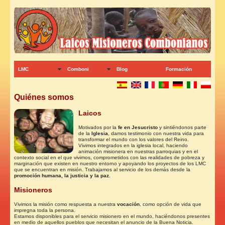
LMC
Comboni
Blog
Formación
Quiénes somos
Laicos
Motivados por la
fe en Jesucristo
y sintiéndonos parte
de la
Iglesia
, damos testimonio con nuestra vida para
transformar el mundo con los valores del Reino.
Vivimos integrados en la iglesia local, haciendo
animación misionera en nuestras parroquias y en el
contexto social en el que vivimos, comprometidos con las realidades de pobreza y
marginación que existen en nuestro entorno y apoyando los proyectos de los LMC
que se encuentran en misión. Trabajamos al servicio de los demás desde la
promoción humana, la justicia y la paz
.
Misioneros
Vivimos la misión como respuesta a nuestra
vocación
, como opción de vida que
impregna toda la persona.
Estamos disponibles para el servicio misionero en el mundo, haciéndonos presentes
en medio de aquellos pueblos que necesitan el anuncio de la Buena Noticia.