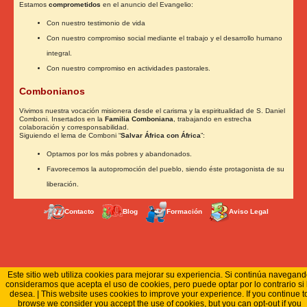
Estamos
comprometidos
en el anuncio del Evangelio:
Con nuestro testimonio de vida
Con nuestro compromiso social mediante el trabajo y el desarrollo humano
integral.
Con nuestro compromiso en actividades pastorales.
Combonianos
Vivimos nuestra vocación misionera desde el carisma y la espiritualidad de S. Daniel
Comboni. Insertados en la
Familia Comboniana
, trabajando en estrecha
colaboración y corresponsabilidad.
Siguiendo el lema de Comboni “
Salvar África con África
”:
Optamos por los más pobres y abandonados.
Favorecemos la autopromoción del pueblo, siendo éste protagonista de su
liberación.
Contacto
Blog
Formación
Aviso Legal
Este sitio web utiliza cookies para mejorar su experiencia. Si continúa navegan
consideramos que acepta el uso de cookies, pero puede optar por lo contrario si 
desea. | This website uses cookies to improve your experience. If you continue t
browse we consider you accept the use of cookies, but you can opt-out if you