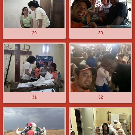
29
30
31
32