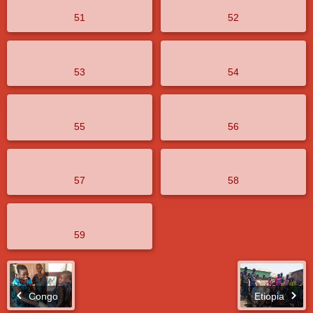
51
52
53
54
55
56
57
58
59
Congo
Etiopia