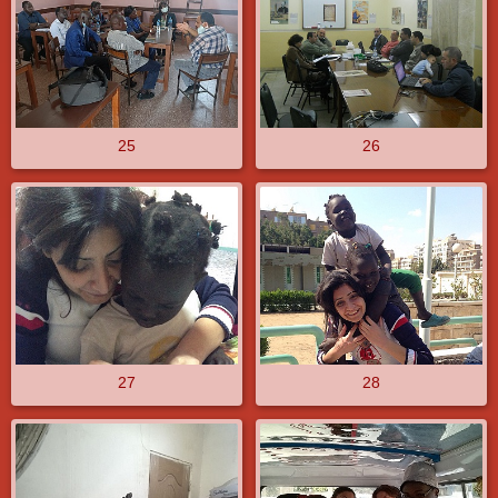
25
26
27
28