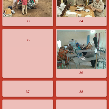
33
34
35
36
37
38