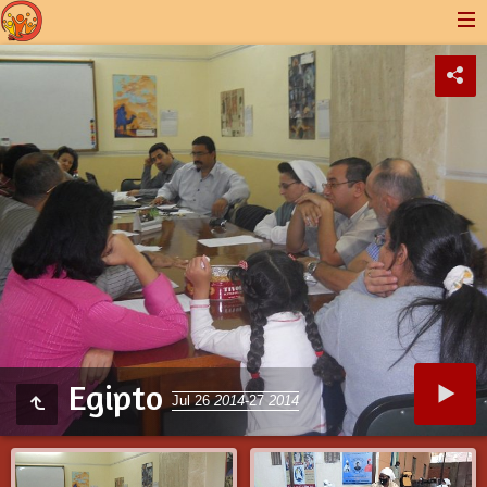
Egipto
Jul 26
2014
-27
2014