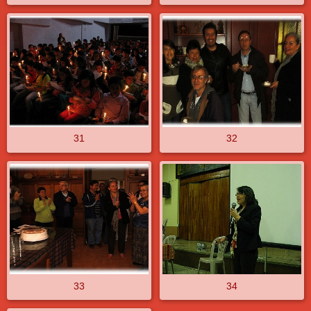
31
32
33
34