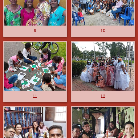
9
10
11
12