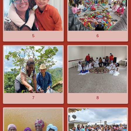
5
6
7
8