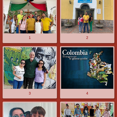
1
2
3
4