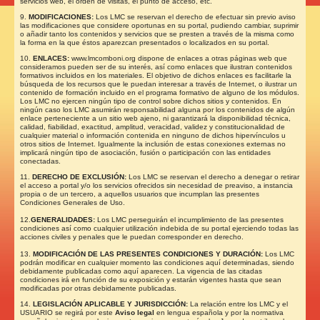
servicios web, el orden de visitas, el punto de acceso, etc.
9.
MODIFICACIONES:
Los LMC se reservan el derecho de efectuar sin previo aviso
las modificaciones que considere oportunas en su portal, pudiendo cambiar, suprimir
o añadir tanto los contenidos y servicios que se presten a través de la misma como
la forma en la que éstos aparezcan presentados o localizados en su portal.
10.
ENLACES:
www.lmcomboni.org
dispone de enlaces a otras páginas web que
consideramos pueden ser de su interés, así como enlaces que ilustran contenidos
formativos incluidos en los materiales. El objetivo de dichos enlaces es facilitarle la
búsqueda de los recursos que le puedan interesar a través de Internet, o ilustrar un
contenido de formación incluido en el programa formativo de alguno de los módulos.
Los LMC
no ejercen ningún tipo de control sobre dichos sitios y contenidos. En
ningún caso los LMC
asumirán responsabilidad alguna por los contenidos de algún
enlace perteneciente a un sitio web ajeno, ni garantizará la disponibilidad técnica,
calidad, fiabilidad, exactitud, amplitud, veracidad, validez y constitucionalidad de
cualquier material o información contenida en ninguno de dichos hipervínculos u
otros sitios de Internet. Igualmente la inclusión de estas conexiones externas no
implicará ningún tipo de asociación, fusión o participación con las entidades
conectadas.
11.
DERECHO DE EXCLUSIÓN:
Los LMC
se reservan el derecho a denegar o retirar
el acceso a portal y/o los servicios ofrecidos sin necesidad de preaviso, a instancia
propia o de un tercero, a aquellos usuarios que incumplan las presentes
Condiciones Generales de Uso.
12.
GENERALIDADES:
Los LMC
perseguirán el incumplimiento de las presentes
condiciones así como cualquier utilización indebida de su portal ejerciendo todas las
acciones civiles y penales que le puedan corresponder en derecho.
13.
MODIFICACIÓN DE LAS PRESENTES CONDICIONES Y DURACIÓN:
Los LMC
podrán modificar en cualquier momento las condiciones aquí determinadas, siendo
debidamente publicadas como aquí aparecen. La vigencia de las citadas
condiciones irá en función de su exposición y estarán vigentes hasta que sean
modificadas por otras debidamente publicadas.
14.
LEGISLACIÓN APLICABLE Y JURISDICCIÓN:
La relación entre los LMC
y el
USUARIO se regirá por este
Aviso legal
en lengua española y por la normativa