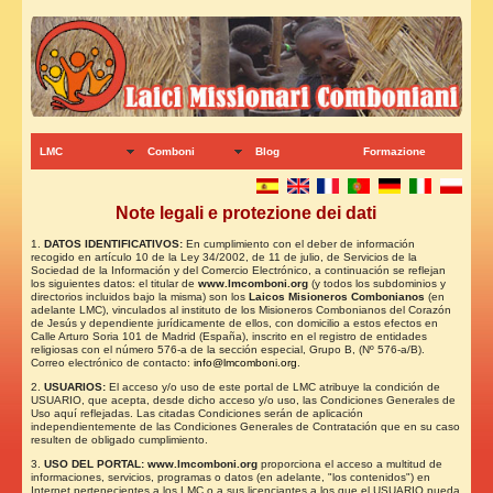
LMC
Comboni
Blog
Formazione
Note legali e protezione dei dati
1.
DATOS IDENTIFICATIVOS:
En cumplimiento con el deber de información
recogido en artículo 10 de la Ley 34/2002, de 11 de julio, de Servicios de la
Sociedad de la Información y del Comercio Electrónico, a continuación se reflejan
los siguientes datos: el titular de
www.lmcomboni.org
(y todos los subdominios y
directorios incluidos bajo la misma)
son los
Laicos Misioneros Combonianos
(en
adelante LMC), vinculados al instituto de los Misioneros Combonianos del Corazón
de Jesús y dependiente jurídicamente de ellos, con domicilio a estos efectos en
Calle Arturo Soria 101 de Madrid (España), inscrito en el registro de entidades
religiosas con el número 576-a de la sección especial, Grupo B, (Nº 576-a/B).
Correo electrónico de contacto:
info@lmcomboni.org
.
2.
USUARIOS:
El acceso y/o uso de este portal de LMC atribuye la condición de
USUARIO, que acepta, desde dicho acceso y/o uso, las Condiciones Generales de
Uso aquí reflejadas. Las citadas Condiciones serán de aplicación
independientemente de las Condiciones Generales de Contratación que en su caso
resulten de obligado cumplimiento.
3.
USO DEL PORTAL: www.lmcomboni.org
proporciona el acceso a multitud de
informaciones, servicios, programas o datos (en adelante, "los contenidos") en
Internet pertenecientes a los LMC
o a sus licenciantes a los que el USUARIO pueda