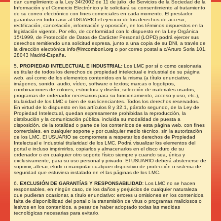
dan cumplimiento a la Ley 34/2002 de 11 de julio, de Servicios de la Sociedad de la
Información y el Comercio Electrónico y le solicitará su consentimiento al tratamiento
de su correo electrónico con fines comerciales en cada momento. El prestador
garantiza en todo caso al USUARIO el ejercicio de los derechos de acceso,
rectificación, cancelación, información y oposición, en los términos dispuestos en la
legislación vigente. Por ello, de conformidad con lo dispuesto en la Ley Orgánica
15/1999, de Protección de Datos de Carácter Personal (LOPD) podrá ejercer sus
derechos remitiendo una solicitud expresa, junto a una copia de su DNI, a través de
la dirección electrónica
info@lmcomboni.org
o por correo postal a c/Arturo Soria 101,
28043 Madrid-España.
5.
PROPIEDAD INTELECTUAL E INDUSTRIAL:
Los LMC
por sí o como cesionaria,
es titular de todos los derechos de propiedad intelectual e industrial de su página
web, así como de los elementos contenidos en la misma (a título enunciativo,
imágenes, sonido, audio, vídeo, software o textos; marcas o logotipos,
combinaciones de colores, estructura y diseño, selección de materiales usados,
programas de ordenador necesarios para su funcionamiento, acceso y uso, etc.),
titularidad de los LMC
o bien de sus licenciantes. Todos los derechos reservados.
En virtud de lo dispuesto en los artículos 8 y 32.1, párrafo segundo, de la Ley de
Propiedad Intelectual, quedan expresamente prohibidas la reproducción, la
distribución y la comunicación pública, incluida su modalidad de puesta a
disposición, de la totalidad o parte de los contenidos de esta página web, con fines
comerciales, en cualquier soporte y por cualquier medio técnico, sin la autorización
de los LMC. El USUARIO se compromete a respetar los derechos de Propiedad
Intelectual e Industrial titularidad de los LMC. Podrá visualizar los elementos del
portal e incluso imprimirlos, copiarlos y almacenarlos en el disco duro de su
ordenador o en cualquier otro soporte físico siempre y cuando sea, única y
exclusivamente, para su uso personal y privado. El USUARIO deberá abstenerse de
suprimir, alterar, eludir o manipular cualquier dispositivo de protección o sistema de
seguridad que estuviera instalado en el las páginas de los LMC.
6.
EXCLUSIÓN DE GARANTÍAS Y RESPONSABILIDAD:
Los LMC no se hacen
responsables, en ningún caso, de los daños y perjuicios de cualquier naturaleza
que pudieran ocasionar, a título enunciativo: errores u omisiones en los contenidos,
falta de disponibilidad del portal o la transmisión de virus o programas maliciosos o
lesivos en los contenidos, a pesar de haber adoptado todas las medidas
tecnológicas necesarias para evitarlo.