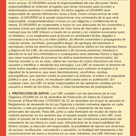
tener acceso. El USUARIO asume la responsabilidad del uso del portal. Dicha
responsabilidad se extiende al registro que fuese necesario para acceder a
determinados servicios o contenidos. En dicho registro el USUARIO será
responsable de aportar información veraz y lícita. Como consecuencia de este
registro, al USUARIO se le puede proporcionar una contraseña de la que será
responsable, comprometiéndose a hacer un uso diligente y confidencial de la
misma. El USUARIO se compromete a hacer un uso adecuado de los contenidos y
servicios (como por ejemplo servicios de chat, foros de discusión o grupos de
noticias) que los LMC
ofrecen a través de su portal y con carácter enunciativo pero
no limitativo, a no emplearlos para (i) incurrir en actividades ilícitas, ilegales o
contrarias a la buena fe y al orden público; (ii) difundir contenidos o propaganda de
carácter racista, xenófobo, pornográfico-ilegal, de apología del terrorismo o
atentatorio contra los derechos humanos; (iii) provocar daños en los sistemas físicos
y lógicos de los LMC, de sus proveedores o de terceras personas, introducir o
difundir en la red virus informáticos o cualesquiera otros sistemas físicos o lógicos
que sean susceptibles de provocar los daños anteriormente mencionados; (iv)
intentar acceder y, en su caso, utilizar las cuentas de correo electrónico de otros
usuarios y modificar o manipular sus mensajes. Los LMC
se reservan el derecho de
retirar todos aquellos comentarios y aportaciones que vulneren el respeto a la
dignidad de la persona, que sean discriminatorios, xenófobos, racistas,
pornográficos, que atenten contra la juventud o la infancia, el orden o la seguridad
pública o que, a su juicio, no resultaran adecuados para su publicación. En
cualquier caso, los LMC
no serán responsables de las opiniones vertidas por los
usuarios a través de los foros, chats, u otras herramientas de participación.
4.
PROTECCIÓN DE DATOS:
Los
LMC
cumplen con las directrices de la Ley
Orgánica 15/1999 de 13 de diciembre de Protección de Datos de Carácter
Personal, el Real Decreto 1720/2007 de 21 de diciembre por el que se aprueba el
Reglamento de desarrollo de la Ley Orgánica y demás normativa vigente en cada
momento, y vela por garantizar un correcto uso y tratamiento de los datos
personales del usuario. Para ello, junto a cada formulario de recabo de datos de
carácter personal, en los servicios que el usuario pueda solicitar a los LMC, hará
saber al usuario de la existencia y aceptación de las condiciones particulares del
tratamiento de sus datos en cada caso, informándole de la responsabilidad del
fichero creado, la dirección del responsable, la posibilidad de ejercer sus derechos
de acceso, rectificación, cancelación u oposición, la finalidad del tratamiento y las
comunicaciones de datos a terceros en su caso. Asimismo, los LMC
informan que