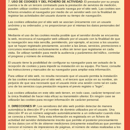
7.
USO DE COOKIES Y DEL FICHERO DE ACTIVIDAD:
El prestador por su propia
cuenta o la de un tercero contratado para la prestación de servicios de medición,
pueden utilizar cookies cuando un usuario navega por el sitio web. Las cookies son
ficheros enviados al navegador por medio de un servidor web con la finalidad de
registrar las actividades del usuario durante su tiempo de navegación.
Las cookies utilizadas por el sitio web se asocian únicamente con un usuario
anónimo y su ordenador, y no proporcionan por sí mismas los datos personales del
usuario.
Mediante el uso de las cookies resulta posible que el servidor donde se encuentra
la web, reconozca el navegador web utilizado por el usuario con la finalidad de que
la navegación sea más sencilla, permitiendo, por ejemplo, el acceso a los usuarios
que se hayan registrado previamente, acceder a las áreas, servicios, promociones o
concursos reservados exclusivamente a ellos sin tener que registrarse en cada
visita. Se utilizan también para medir la audiencia y parámetros del tráfico, controlar
el progreso y número de entradas.
El usuario tiene la posibilidad de configurar su navegador para ser avisado de la
recepción de cookies y para impedir su instalación en su equipo. Por favor, consulte
las instrucciones y manuales de su navegador para ampliar esta información.
Para utilizar el sitio web, no resulta necesario que el usuario permita la instalación
de las cookies enviadas por el sitio web, o el tercero que actúe en su nombre, sin
perjuicio de que sea necesario que el usuario inicie una sesión como tal en cada
uno de los servicios cuya prestación requiera el previo registro o “login”.
Las cookies utilizadas en este sitio web tienen, en todo caso, carácter temporal con
la única finalidad de hacer más eficaz su transmisión ulterior. En ningún caso se
utilizarán las cookies para recoger información de carácter personal.
8.
DIRECCIONES IP:
Los servidores del sitio web podrán detectar de manera
automática la dirección IP y el nombre de dominio utilizados por el usuario. Una
dirección IP es un número asignado automáticamente a un ordenador cuando ésta
se conecta a Internet. Toda esta información es registrada en un fichero de
actividad del servidor debidamente inscrito que permite el posterior procesamiento
de los datos con el fin de obtener mediciones únicamente estadísticas que permitan
conocer el número de impresiones de páginas, el número de visitas realizadas a los