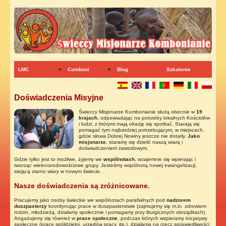
LMC
Comboni
Blog
Szkolenie
Doświadczenia Misyjne
Świeccy Misjonarze Kombonianie służą obecnie w
19
krajach
, odpowiadając na potrzeby lokalnych Kościołów
i ludzi, z którymi mają okazję się spotkać. Starają się
pomagać tym najbardziej potrzebującym, w miejscach,
gdzie słowa Dobrej Nowiny jeszcze nie dotarły.
Jako
misjonarze
, staramy się dzielić naszą wiarą i
doświadczeniem zawodowym.
Gdzie tylko jest to możliwe, żyjemy we
wspólnotach
, wzajemnie się wpierając i
tworząc wielonarodowościowe grupy. Jesteśmy wspólnotą nowej ewangelizacji,
siejącą ziarno wiary w nowym świecie.
Nasze doświadczenia są zróżnicowane.
Pracujemy jako osoby świeckie we wspólnotach parafialnych pod
nadzorem
duszpasterzy
koordynując prace w duszpasterstwie (zajmujemy się m.in. zdrowiem
rodzin, młodzieżą, działamy społecznie i pomagamy przy liturgicznych obrządkach).
Angażujemy się również w
prace społeczne
, podczas których wspieramy inicjatywy
społeczne (prace spółdzielni, urzędów pracy, itp.), działania na rzecz sprawiedliwości